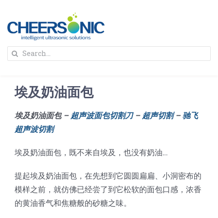
Skip
to
content
To
Search
Na
for:
首页
埃及奶油面包
解决方案
埃及奶油面包 –
超声波面包切割刀
–
超声切割
–
驰飞
超声波切割
蛋糕切割机
超声波设备
埃及奶油面包，既不来自埃及，也没有奶油…
圆蛋糕切割机
奶酪切片
公司新闻
提起埃及奶油面包，在先想到它圆圆扁扁、小洞密布的
模样之前，就仿佛已经尝了到它松软的面包口感，浓香
蛋糕切块机
圆形奶酪切片
三明治/披萨/寿司切割
关于我们
的黄油香气和焦糖般的砂糖之味。