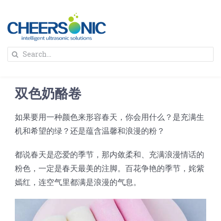
Skip
to
content
To
Search
Na
for:
首页
双色奶酪卷
解决方案
如果要用一种颜色来形容春天，你会用什么？是充满生
机和希望的绿？还是蕴含温馨和浪漫的粉？
蛋糕切割机
超声波设备
都说春天是恋爱的季节，那内敛柔和、充满浪漫情话的
圆蛋糕切割机
奶酪切片
公司新闻
粉色，一定是春天最美的注脚。百花争艳的季节，姹紫
嫣红，连空气里都满是浪漫的气息。
蛋糕切块机
圆形奶酪切片
三明治/披萨/寿司切割
关于我们