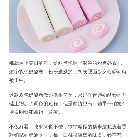
蛋糕切片机
块状奶酪切片
披萨切割机
面团
人才招聘
联系我们
三角蛋糕切割机
条状奶酪切片
三明治切割机
常温面团切割
糕点/糖果
挤出奶酪切片
寿司切割机
冷冻面团切割
牛轧糖切割
宠物食品
那就应个春日的景，给甜点也穿上浪漫的粉色外衣吧，
阿胶糕切片
这个双色奶酪卷，粉粉嫩嫩的，初次照面少女心瞬间就
被击中。
谷物棒切割
这款双色奶酪卷做起来很简单，只是在普通奶酪卷的基
础上增加了调色的过程，但是颜值更高，随手一拍发个
朋友圈就能赢得一片赞。
不仅好看，吃起来也不错，软软糯糯的糯米皮包裹着香
甜细腻的奶油芝士，每一口都是甜蜜的味道，妙不可