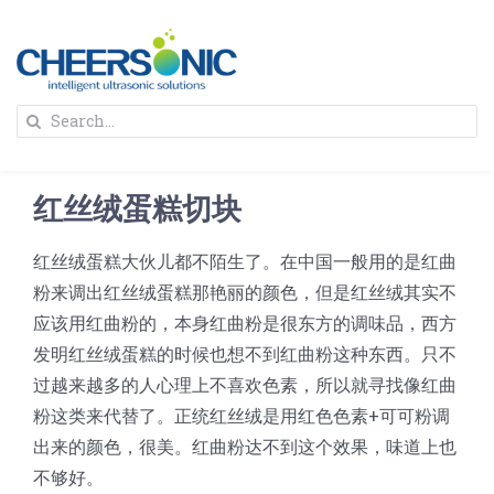
Skip
to
content
To
Search
Na
for:
首页
红丝绒蛋糕切块
解决方案
红丝绒蛋糕大伙儿都不陌生了。在中国一般用的是红曲
粉来调出红丝绒蛋糕那艳丽的颜色，但是红丝绒其实不
蛋糕切割机
超声波设备
应该用红曲粉的，本身红曲粉是很东方的调味品，西方
发明红丝绒蛋糕的时候也想不到红曲粉这种东西。只不
圆蛋糕切割机
奶酪切片
公司新闻
过越来越多的人心理上不喜欢色素，所以就寻找像红曲
粉这类来代替了。正统红丝绒是用红色色素+可可粉调
蛋糕切块机
圆形奶酪切片
出来的颜色，很美。红曲粉达不到这个效果，味道上也
三明治/披萨/寿司切割
关于我们
不够好。