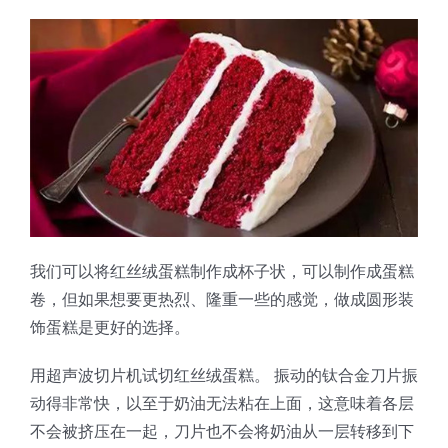
蛋糕切片机
块状奶酪切片
披萨切割机
面团
人才招聘
联系我们
三角蛋糕切割机
条状奶酪切片
三明治切割机
常温面团切割
糕点/糖果
挤出奶酪切片
寿司切割机
冷冻面团切割
牛轧糖切割
宠物食品
阿胶糕切片
我们可以将红丝绒蛋糕制作成杯子状，可以制作成蛋糕
谷物棒切割
卷，但如果想要更热烈、隆重一些的感觉，做成圆形装
饰蛋糕是更好的选择。
用超声波切片机试切红丝绒蛋糕。 振动的钛合金刀片振
动得非常快，以至于奶油无法粘在上面，这意味着各层
不会被挤压在一起，刀片也不会将奶油从一层转移到下