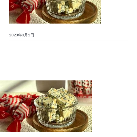
蛋糕切割机
超声波设备
圆蛋糕切割机
奶酪切片
公司新闻
2023年3月2日
蛋糕切块机
圆形奶酪切片
三明治/披萨/寿司切割
关于我们
蛋糕切片机
块状奶酪切片
披萨切割机
面团
人才招聘
联系我们
三角蛋糕切割机
条状奶酪切片
三明治切割机
常温面团切割
糕点/糖果
挤出奶酪切片
寿司切割机
冷冻面团切割
牛轧糖切割
宠物食品
阿胶糕切片