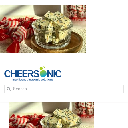
Skip
to
content
To
Search
Na
for:
首页
解决方案