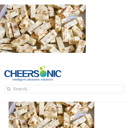
Skip
to
content
To
Search
Na
for:
首页
解决方案