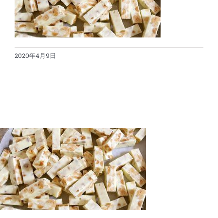
蛋糕切割机
超声波设备
圆蛋糕切割机
奶酪切片
公司新闻
2020年4月9日
蛋糕切块机
圆形奶酪切片
三明治/披萨/寿司切割
关于我们
蛋糕切片机
块状奶酪切片
披萨切割机
面团
人才招聘
联系我们
三角蛋糕切割机
条状奶酪切片
三明治切割机
常温面团切割
糕点/糖果
挤出奶酪切片
寿司切割机
冷冻面团切割
牛轧糖切割
宠物食品
阿胶糕切片