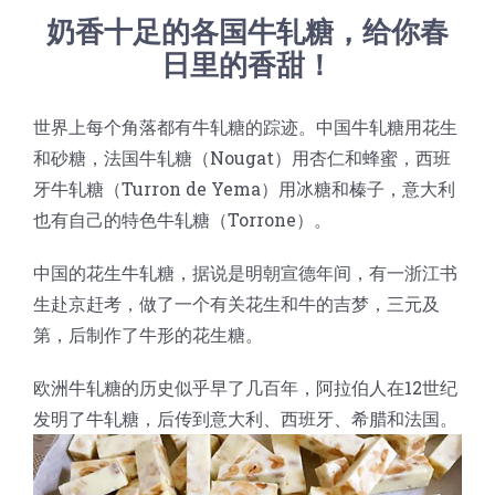
奶香十足的各国牛轧糖，给你春
蛋糕切片机
块状奶酪切片
披萨切割机
面团
人才招聘
联系我们
日里的香甜！
三角蛋糕切割机
条状奶酪切片
三明治切割机
常温面团切割
糕点/糖果
世界上每个角落都有牛轧糖的踪迹。中国牛轧糖用花生
和砂糖，法国牛轧糖（Nougat）用杏仁和蜂蜜，西班
挤出奶酪切片
寿司切割机
冷冻面团切割
牛轧糖切割
宠物食品
牙牛轧糖（Turron de Yema）用冰糖和榛子，意大利
也有自己的特色牛轧糖（Torrone）。
阿胶糕切片
中国的花生牛轧糖，据说是明朝宣德年间，有一浙江书
生赴京赶考，做了一个有关花生和牛的吉梦，三元及
谷物棒切割
第，后制作了牛形的花生糖。
欧洲牛轧糖的历史似乎早了几百年，阿拉伯人在12世纪
发明了牛轧糖，后传到意大利、西班牙、希腊和法国。