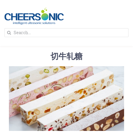
Skip
to
content
To
Search
Na
for:
首页
切牛轧糖
解决方案
蛋糕切割机
超声波设备
圆蛋糕切割机
奶酪切片
公司新闻
蛋糕切块机
圆形奶酪切片
三明治/披萨/寿司切割
关于我们