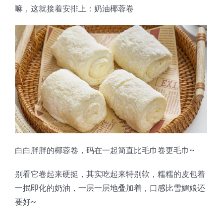
嘛，这就接着安排上：奶油椰蓉卷
蛋糕切片机
块状奶酪切片
披萨切割机
面团
人才招聘
联系我们
三角蛋糕切割机
条状奶酪切片
三明治切割机
常温面团切割
糕点/糖果
挤出奶酪切片
寿司切割机
冷冻面团切割
牛轧糖切割
宠物食品
阿胶糕切片
谷物棒切割
白白胖胖的椰蓉卷，码在一起简直比毛巾卷更毛巾~
别看它卷起来硬挺，其实吃起来特别软，糯糯的皮包着
一抿即化的奶油，一层一层地叠加着，口感比雪媚娘还
要好~