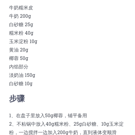
牛奶糯米皮
牛奶 200g
白砂糖 25g
糯米粉 40g
玉米淀粉 10g
黄油 20g
椰蓉 50g
内馅部分
淡奶油 150g
白砂糖 10g
步骤
1、在盘子里放入50g椰蓉，铺平备用
2、不粘锅中放入40g糯米粉、25g白砂糖、10g玉米淀
粉，一边搅拌一边加入200g牛奶，直到液体变顺滑