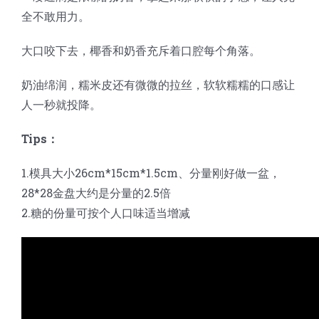
全不敢用力。
大口咬下去，椰香和奶香充斥着口腔每个角落。
奶油绵润，糯米皮还有微微的拉丝，软软糯糯的口感让
人一秒就投降。
Tips：
1.模具大小26cm*15cm*1.5cm、分量刚好做一盆，
28*28金盘大约是分量的2.5倍
2.糖的份量可按个人口味适当增减