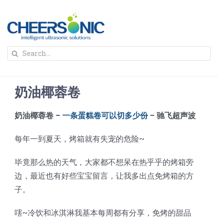
Skip
to
content
To
Search
Na
for:
首页
奶油椰蓉卷
解决方案
奶油椰蓉卷 –
一条蛋糕卷可以切多少份
– 驰飞超声波
蛋糕切割机
超声波设备
每年一到夏天，烤箱就有失宠的危险~
毕竟那么热的天气，大家都不想呆在热乎乎的烤箱旁
圆蛋糕切割机
奶酪切片
公司新闻
边，最近也有好些宝宝留言，让我多出点免烤箱的方
子。
蛋糕切块机
圆形奶酪切片
三明治/披萨/寿司切割
关于我们
嗐~冷饮和冰淇淋我基本每周都有分享，免烤的甜品