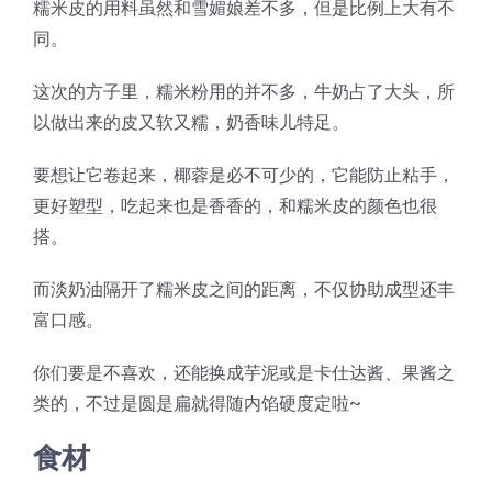
糯米皮的用料虽然和雪媚娘差不多，但是比例上大有不
同。
这次的方子里，糯米粉用的并不多，牛奶占了大头，所
以做出来的皮又软又糯，奶香味儿特足。
要想让它卷起来，椰蓉是必不可少的，它能防止粘手，
更好塑型，吃起来也是香香的，和糯米皮的颜色也很
搭。
而淡奶油隔开了糯米皮之间的距离，不仅协助成型还丰
富口感。
你们要是不喜欢，还能换成芋泥或是卡仕达酱、果酱之
类的，不过是圆是扁就得随内馅硬度定啦~
食材