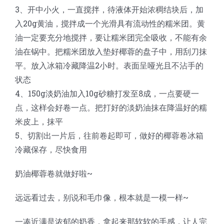
3、开中小火，一直搅拌，待液体开始浓稠结块后，加
入20g黄油，搅拌成一个光滑具有流动性的糯米团。黄
油一定要充分地搅拌，要让糯米团完全吸收，不能有余
油在锅中。把糯米团放入垫好椰蓉的盘子中，用刮刀抹
平。放入冰箱冷藏降温2小时。表面呈哑光且不沾手的
状态
4、150g淡奶油加入10g砂糖打发至8成，一点要硬一
点，这样会好卷一点。把打好的淡奶油抹在降温好的糯
米皮上，抹平
5、切割出一片后，往前卷起即可，做好的椰蓉卷冰箱
冷藏保存，尽快食用
奶油椰蓉卷就做好啦~
远远看过去，别说和毛巾像，根本就是一模一样~
一凑近满是浓郁的奶香，拿起来那软软的手感，让人完