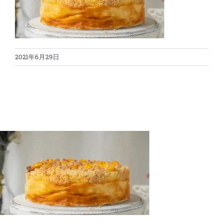
蛋糕切割机
超声波设备
圆蛋糕切割机
奶酪切片
公司新闻
2021年6月29日
蛋糕切块机
圆形奶酪切片
三明治/披萨/寿司切割
关于我们
蛋糕切片机
块状奶酪切片
披萨切割机
面团
人才招聘
联系我们
三角蛋糕切割机
条状奶酪切片
三明治切割机
常温面团切割
糕点/糖果
挤出奶酪切片
寿司切割机
冷冻面团切割
牛轧糖切割
宠物食品
阿胶糕切片