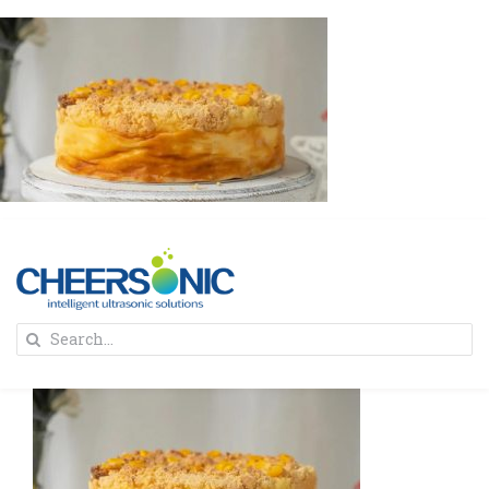
Skip
to
content
To
Search
Na
for:
首页
解决方案