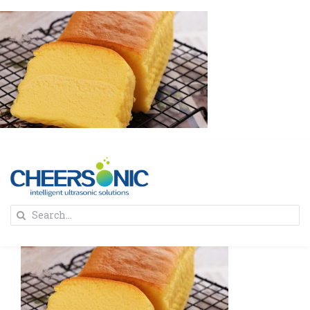
Skip
to
content
To
Search
Na
for:
首页
解决方案