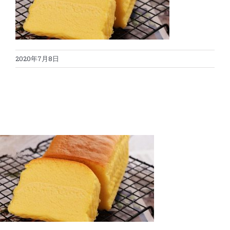
蛋糕切割机
超声波设备
圆蛋糕切割机
奶酪切片
公司新闻
2020年7月8日
蛋糕切块机
圆形奶酪切片
三明治/披萨/寿司切割
关于我们
蛋糕切片机
块状奶酪切片
披萨切割机
面团
人才招聘
联系我们
三角蛋糕切割机
条状奶酪切片
三明治切割机
常温面团切割
糕点/糖果
挤出奶酪切片
寿司切割机
冷冻面团切割
牛轧糖切割
宠物食品
阿胶糕切片