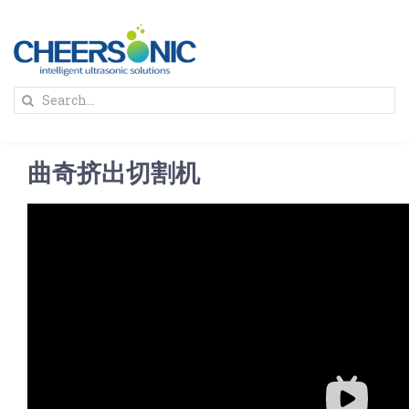
Skip
to
content
To
Search
Na
for:
首页
曲奇挤出切割机
解决方案
蛋糕切割机
超声波设备
圆蛋糕切割机
奶酪切片
公司新闻
蛋糕切块机
圆形奶酪切片
三明治/披萨/寿司切割
关于我们