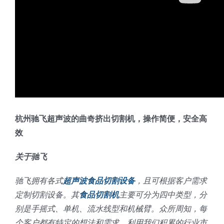
蛋糕切片机
块状奶酪切片
披萨切割机
面团
人才招聘
联系我们
三角蛋糕切割机
条状奶酪切片
三明治切割机
常温面团切割
糕点/糖果
挤出奶酪切片
寿司切割机
冷冻面团切割
牛轧糖切割
宠物食品
阿胶糕切片
杭州驰飞超声波的曲奇挤出切割机，操作简便，安全高
效
谷物棒切割
关于驰飞
驰飞拥有各式
超声波食品切割设备
，且可根据客户需求
定制切割设备。其
食品切割机
主要可分为四中类型，分
别是手摇式、单机、流水线型和机械臂。众所周知，每
个客户都有特定的想法和需求。利用我们积累的行业市