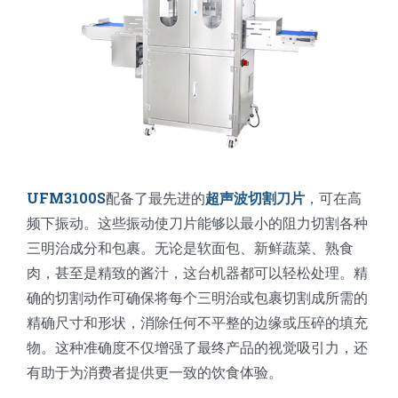
蛋糕切片机
块状奶酪切片
披萨切割机
面团
人才招聘
联系我们
三角蛋糕切割机
条状奶酪切片
三明治切割机
常温面团切割
糕点/糖果
挤出奶酪切片
寿司切割机
冷冻面团切割
牛轧糖切割
宠物食品
阿胶糕切片
UFM3100S
配备了最先进的
超声波切割刀片
，可在高
频下振动。这些振动使刀片能够以最小的阻力切割各种
三明治成分和包裹。无论是软面包、新鲜蔬菜、熟食
谷物棒切割
肉，甚至是精致的酱汁，这台机器都可以轻松处理。精
确的切割动作可确保将每个三明治或包裹切割成所需的
精确尺寸和形状，消除任何不平整的边缘或压碎的填充
物。这种准确度不仅增强了最终产品的视觉吸引力，还
有助于为消费者提供更一致的饮食体验。