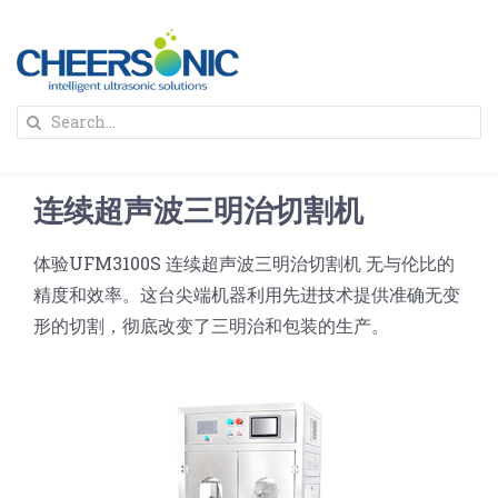
Skip
to
content
To
Search
Na
for:
首页
连续超声波三明治切割机
解决方案
体验UFM3100S 连续超声波三明治切割机 无与伦比的
精度和效率。这台尖端机器利用先进技术提供准确无变
蛋糕切割机
超声波设备
形的切割，彻底改变了三明治和包装的生产。
圆蛋糕切割机
奶酪切片
公司新闻
蛋糕切块机
圆形奶酪切片
三明治/披萨/寿司切割
关于我们