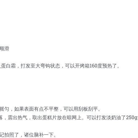
拌顺滑
入蛋白霜，打发至大弯钩状态，可以开烤箱160度预热了。
右摇匀，如果表面有点不平整，可以用刮板刮平。
摔落，震出热气，取出蛋糕片放在晾网上。可以打发淡奶油了250g
忘记拍照了，诸位脑补一下。