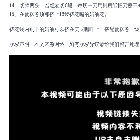
14、切掉两头，蛋糕卷切6段，每切一刀用厨房纸把刀擦
15、在蛋糕卷顶部挤上18齿裱花嘴的奶油花。
裱花袋内剩下的奶油可以挤在美式咖啡上，搭配蛋糕卷一级
版权声明：本文来源网络，如有版权异议请给我们留言处理