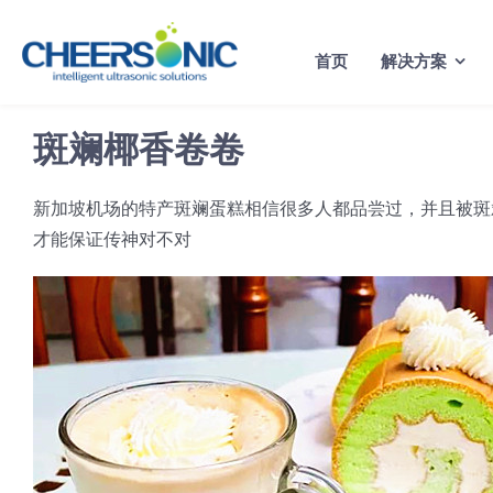
Skip
to
首页
解决方案
content
斑斓椰香卷卷
新加坡机场的特产斑斓蛋糕相信很多人都品尝过，并且被斑
才能保证传神对不对