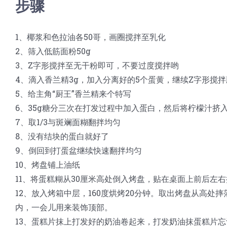
步骤
1、椰浆和色拉油各50哥，画圈搅拌至乳化
2、筛入低筋面粉50g
3、Z字形搅拌至无干粉即可，不要过度搅拌哟
4、滴入香兰精3g，加入分离好的5个蛋黄，继续Z字形搅
5、给主角“厨王”香兰精来个特写
6、35g糖分三次在打发过程中加入蛋白，然后将柠檬汁挤
7、取1/3与斑斓面糊翻拌均匀
8、没有结块的蛋白就好了
9、倒回到打蛋盆继续快速翻拌均匀
10、烤盘铺上油纸
11、将蛋糕糊从30厘米高处倒入烤盘，贴在桌面上前后左
12、放入烤箱中层，160度烘烤20分钟。取出烤盘从高处
内，一会儿用来装饰顶部。
13、蛋糕片抹上打发好的奶油卷起来，打发奶油抹蛋糕片