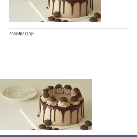
蛋糕切割机
超声波设备
圆蛋糕切割机
奶酪切片
公司新闻
2020年3月9日
蛋糕切块机
圆形奶酪切片
三明治/披萨/寿司切割
关于我们
蛋糕切片机
块状奶酪切片
披萨切割机
面团
人才招聘
联系我们
三角蛋糕切割机
条状奶酪切片
三明治切割机
常温面团切割
糕点/糖果
挤出奶酪切片
寿司切割机
冷冻面团切割
牛轧糖切割
宠物食品
阿胶糕切片