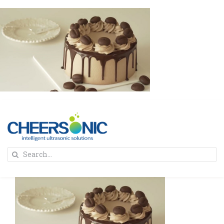
Skip
to
content
To
Search
Na
for:
首页
解决方案