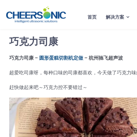
Skip
to
首页
解决方案
content
巧克力司康
巧克力司康 –
圆形蛋糕切割机定做
– 杭州驰飞超声波
超爱吃司康呀，每种口味的司康都喜欢，今天做了巧克力味
赶快做起来吧～巧克力控不要错过～