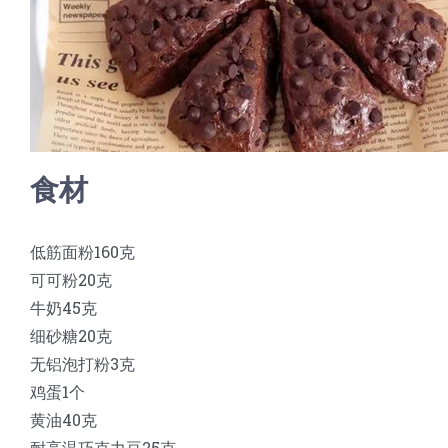
食材
低筋面粉160克
可可粉20克
牛奶45克
细砂糖20克
无铝泡打粉3克
鸡蛋1个
黄油40克
耐高温巧克力豆25克