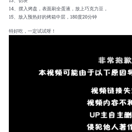
13、切块
14、摆入烤盘，表面刷全蛋液，放上巧克力豆，
15、放入预热好的烤箱中层，180度20分钟
特好吃，一定试试呀！