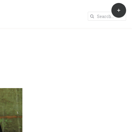
Toggle
Sliding
Search
Bar
for:
Area