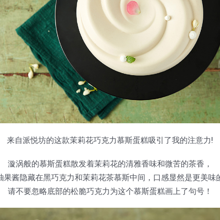
来自派悦坊的这款茉莉花巧克力慕斯蛋糕吸引了我的注意力!
漩涡般的慕斯蛋糕散发着茉莉花的清雅香味和微苦的茶香，
柚果酱隐藏在黑巧克力和茉莉花茶慕斯中间，口感显然是更美味
请不要忽略底部的松脆巧克力为这个慕斯蛋糕画上了句号！