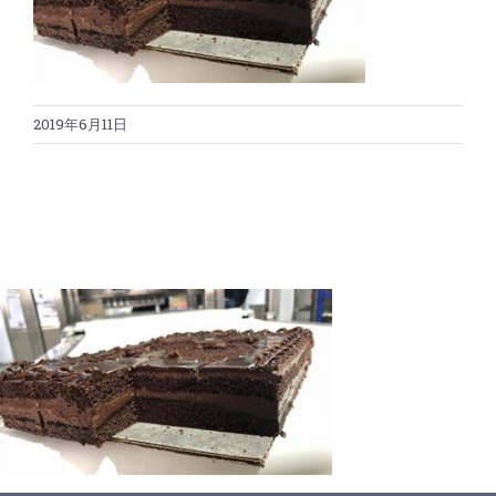
蛋糕切割机
超声波设备
圆蛋糕切割机
奶酪切片
公司新闻
2019年6月11日
蛋糕切块机
圆形奶酪切片
三明治/披萨/寿司切割
关于我们
蛋糕切片机
块状奶酪切片
披萨切割机
面团
人才招聘
联系我们
三角蛋糕切割机
条状奶酪切片
三明治切割机
常温面团切割
糕点/糖果
挤出奶酪切片
寿司切割机
冷冻面团切割
牛轧糖切割
宠物食品
阿胶糕切片