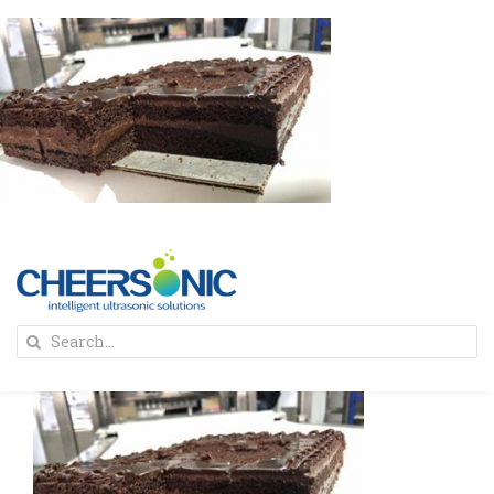
Skip
to
content
To
Search
Na
for:
首页
解决方案