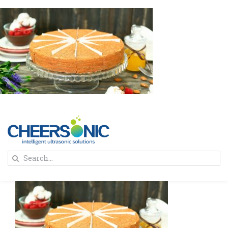
Skip
to
content
To
Search
Na
for:
首页
解决方案