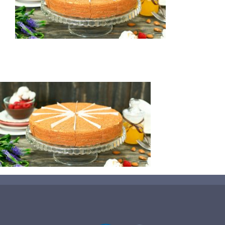
蛋糕切割机
超声波设备
圆蛋糕切割机
奶酪切片
公司新闻
蛋糕切块机
圆形奶酪切片
三明治/披萨/寿司切割
关于我们
蛋糕切片机
块状奶酪切片
披萨切割机
面团
人才招聘
联系我们
三角蛋糕切割机
条状奶酪切片
三明治切割机
常温面团切割
糕点/糖果
挤出奶酪切片
寿司切割机
冷冻面团切割
牛轧糖切割
宠物食品
阿胶糕切片