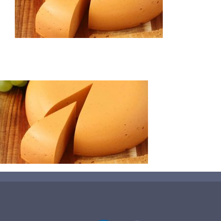
蛋糕切割机
超声波设备
圆蛋糕切割机
奶酪切片
公司新闻
蛋糕切块机
圆形奶酪切片
三明治/披萨/寿司切割
关于我们
蛋糕切片机
块状奶酪切片
披萨切割机
面团
人才招聘
联系我们
三角蛋糕切割机
条状奶酪切片
三明治切割机
常温面团切割
糕点/糖果
挤出奶酪切片
寿司切割机
冷冻面团切割
牛轧糖切割
宠物食品
阿胶糕切片