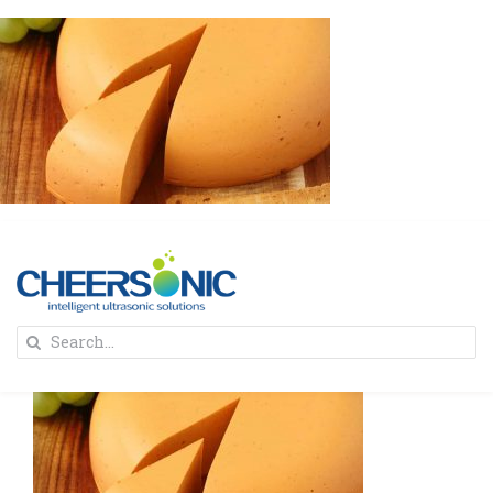
Skip
to
content
To
Search
Na
for:
首页
解决方案