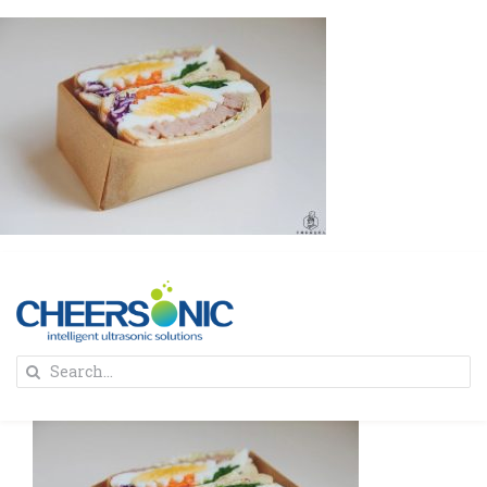
Skip
to
content
To
Search
Na
for:
首页
解决方案