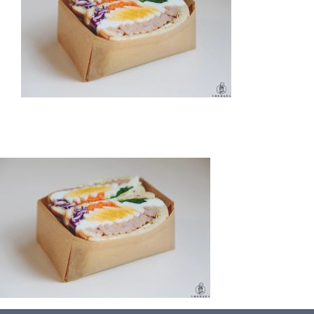
蛋糕切割机
超声波设备
圆蛋糕切割机
奶酪切片
公司新闻
蛋糕切块机
圆形奶酪切片
三明治/披萨/寿司切割
关于我们
蛋糕切片机
块状奶酪切片
披萨切割机
面团
人才招聘
联系我们
三角蛋糕切割机
条状奶酪切片
三明治切割机
常温面团切割
糕点/糖果
挤出奶酪切片
寿司切割机
冷冻面团切割
牛轧糖切割
宠物食品