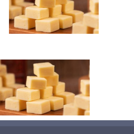
蛋糕切割机
超声波设备
圆蛋糕切割机
奶酪切片
公司新闻
蛋糕切块机
圆形奶酪切片
三明治/披萨/寿司切割
关于我们
蛋糕切片机
块状奶酪切片
披萨切割机
面团
人才招聘
联系我们
三角蛋糕切割机
条状奶酪切片
三明治切割机
常温面团切割
糕点/糖果
挤出奶酪切片
寿司切割机
冷冻面团切割
牛轧糖切割
宠物食品
阿胶糕切片