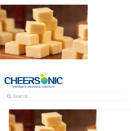
Skip
to
content
To
Search
Na
for:
首页
解决方案