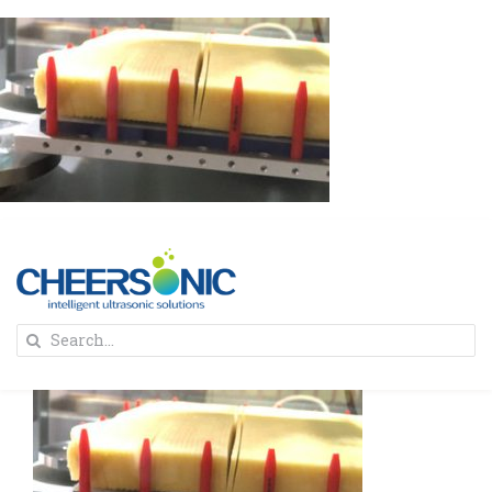
Skip
to
content
To
Search
Na
for:
首页
解决方案