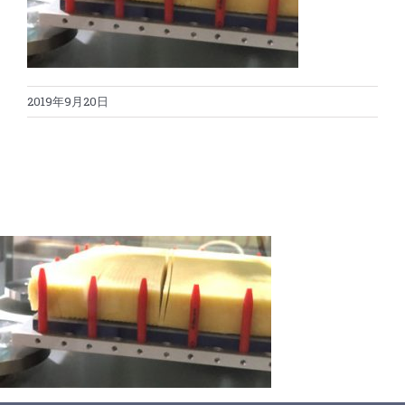
蛋糕切割机
超声波设备
圆蛋糕切割机
奶酪切片
公司新闻
2019年9月20日
蛋糕切块机
圆形奶酪切片
三明治/披萨/寿司切割
关于我们
蛋糕切片机
块状奶酪切片
披萨切割机
面团
人才招聘
联系我们
三角蛋糕切割机
条状奶酪切片
三明治切割机
常温面团切割
糕点/糖果
挤出奶酪切片
寿司切割机
冷冻面团切割
牛轧糖切割
宠物食品
阿胶糕切片