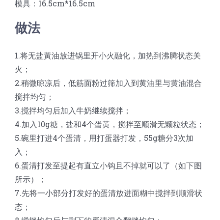
模具：16.5cm*16.5cm
做法
1.将无盐黃油放进锅里开小火融化，加热到沸腾状态关
火；
2.稍微晾凉后，低筋面粉过筛加入到黄油里与黄油混合
搅拌均匀；
3.搅拌均匀后加入牛奶继续搅拌；
4.加入10g糖，盐和4个蛋黄，搅拌至顺滑无颗粒状态；
5.碗里打进4个蛋清，用打蛋器打发，55g糖分3次加
入；
6.蛋清打发至提起有直立小钩且不掉就可以了（如下图
所示）；
7.先将一小部分打发好的蛋清放进面糊中搅拌到顺滑状
态；