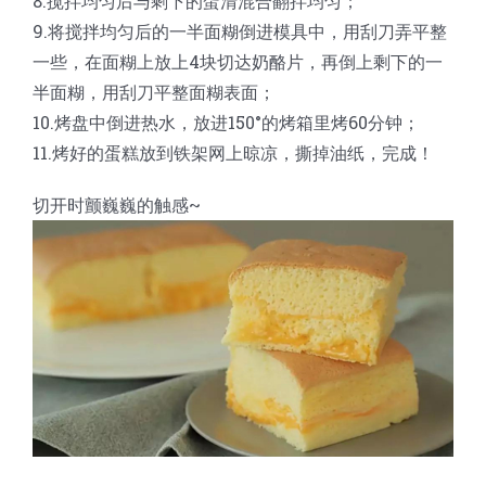
8.搅拌均匀后与剩下的蛋清混合翻拌均匀；
9.将搅拌均匀后的一半面糊倒进模具中，用刮刀弄平整
一些，在面糊上放上4块切达奶酪片，再倒上剩下的一
半面糊，用刮刀平整面糊表面；
10.烤盘中倒进热水，放进150°的烤箱里烤60分钟；
11.烤好的蛋糕放到铁架网上晾凉，撕掉油纸，完成！
切开时颤巍巍的触感~