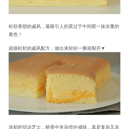
蛋糕切片机
块状奶酪切片
披萨切割机
面团
人才招聘
联系我们
三角蛋糕切割机
条状奶酪切片
三明治切割机
常温面团切割
糕点/糖果
松软香甜的戚风，最吸引人的莫过于中间那一抹浓重的
黄色！
挤出奶酪切片
寿司切割机
冷冻面团切割
牛轧糖切割
宠物食品
超级松软的戚风配方，做出来轻轻一撕就裂开▼
阿胶糕切片
谷物棒切割
浓郁的切达芝士，鲜香中夹杂些许咸味，真是复杂又浓