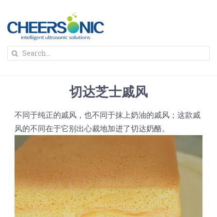
Skip
to
content
To
Search
Na
for:
首页
切达芝士戚风
解决方案
不同于纯正的戚风，也不同于抹上奶油的戚风；这款戚
风的不同在于它别出心裁地加进了切达奶酪。
蛋糕切割机
超声波设备
圆蛋糕切割机
奶酪切片
公司新闻
蛋糕切块机
圆形奶酪切片
三明治/披萨/寿司切割
关于我们