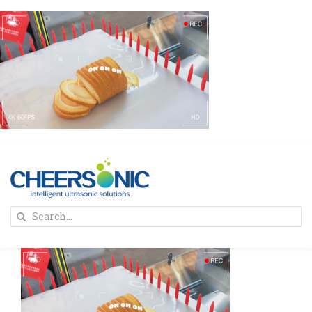
Skip
to
content
To
Search
Na
for:
首页
解决方案