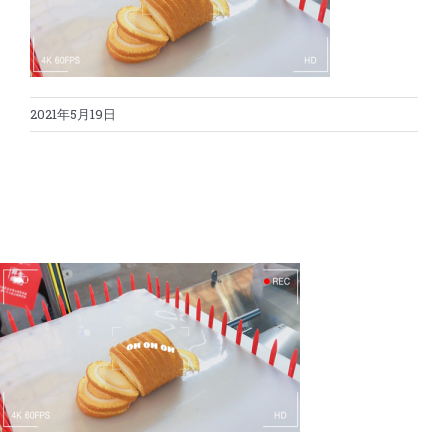
蛋糕切割机
超声波设备
圆蛋糕切割机
奶酪切片
公司新闻
2021年5月19日
蛋糕切块机
圆形奶酪切片
三明治/披萨/寿司切割
关于我们
蛋糕切片机
块状奶酪切片
披萨切割机
面团
人才招聘
联系我们
三角蛋糕切割机
条状奶酪切片
三明治切割机
常温面团切割
糕点/糖果
挤出奶酪切片
寿司切割机
冷冻面团切割
牛轧糖切割
宠物食品
阿胶糕切片