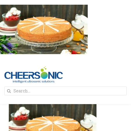
Skip
to
content
To
Search
Na
for:
首页
解决方案