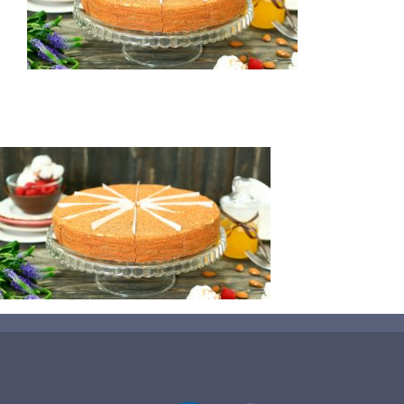
蛋糕切割机
超声波设备
圆蛋糕切割机
奶酪切片
公司新闻
蛋糕切块机
圆形奶酪切片
三明治/披萨/寿司切割
关于我们
蛋糕切片机
块状奶酪切片
披萨切割机
面团
人才招聘
联系我们
三角蛋糕切割机
条状奶酪切片
三明治切割机
常温面团切割
糕点/糖果
挤出奶酪切片
寿司切割机
冷冻面团切割
牛轧糖切割
宠物食品
阿胶糕切片