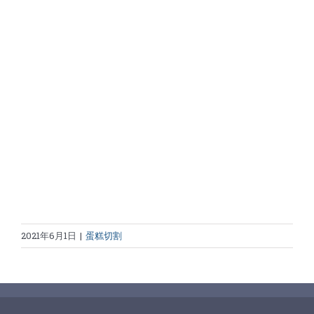
2021年6月1日
|
蛋糕切割