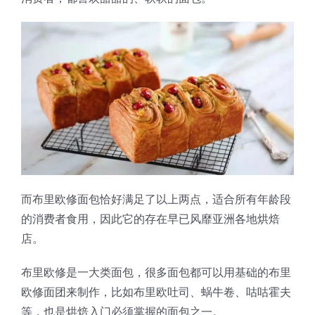
蛋糕切片机
块状奶酪切片
披萨切割机
面团
人才招聘
联系我们
三角蛋糕切割机
条状奶酪切片
三明治切割机
常温面团切割
糕点/糖果
挤出奶酪切片
寿司切割机
冷冻面团切割
牛轧糖切割
宠物食品
阿胶糕切片
而布里欧修面包恰好满足了以上两点，适合所有年龄段
谷物棒切割
的消费者食用，因此它的存在早已风靡亚洲各地烘焙
店。
布里欧修是一大类面包，很多面包都可以用基础的布里
欧修面团来制作，比如布里欧吐司、蜗牛卷、咕咕霍夫
等，也是烘焙入门必须掌握的面包之一。