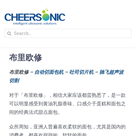
Skip
to
content
To
Search
Na
for:
首页
布里欧修
解决方案
布里欧修 –
自动切面包机
–
吐司切片机
–
驰飞超声波
切割
蛋糕切割机
超声波设备
对于「布里欧修」，相信大家应该都蛮熟悉了，是一款
圆蛋糕切割机
奶酪切片
公司新闻
可以明显感受到黄油乳脂香味、口感介于蛋糕和面包之
间的经典法式甜点面包。
蛋糕切块机
圆形奶酪切片
三明治/披萨/寿司切割
关于我们
众所周知，亚洲人普遍喜欢柔软的面包，尤其是国内的
消费者，都喜欢甜甜的、软软的面包。