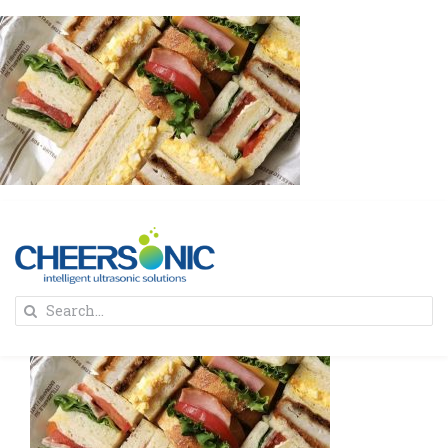
Skip
to
content
To
Search
Na
for:
首页
解决方案