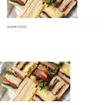
蛋糕切割机
超声波设备
圆蛋糕切割机
奶酪切片
公司新闻
2023年1月15日
蛋糕切块机
圆形奶酪切片
三明治/披萨/寿司切割
关于我们
蛋糕切片机
块状奶酪切片
披萨切割机
面团
人才招聘
联系我们
三角蛋糕切割机
条状奶酪切片
三明治切割机
常温面团切割
糕点/糖果
挤出奶酪切片
寿司切割机
冷冻面团切割
牛轧糖切割
宠物食品
阿胶糕切片