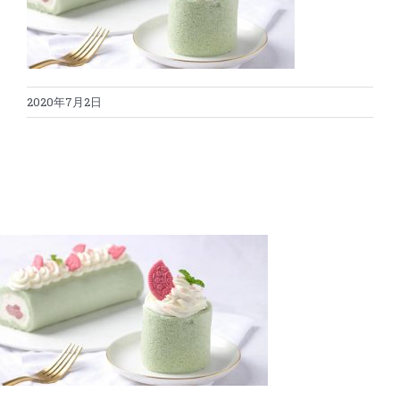
蛋糕切割机
超声波设备
圆蛋糕切割机
奶酪切片
公司新闻
2020年7月2日
蛋糕切块机
圆形奶酪切片
三明治/披萨/寿司切割
关于我们
蛋糕切片机
块状奶酪切片
披萨切割机
面团
人才招聘
联系我们
三角蛋糕切割机
条状奶酪切片
三明治切割机
常温面团切割
糕点/糖果
挤出奶酪切片
寿司切割机
冷冻面团切割
牛轧糖切割
宠物食品
阿胶糕切片