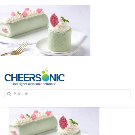
Skip
to
content
To
Search
Na
for:
首页
解决方案