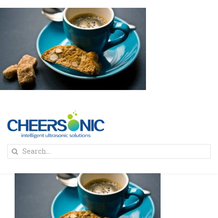
Skip
to
content
To
Search
Na
for:
首页
解决方案