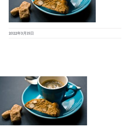
蛋糕切割机
超声波设备
圆蛋糕切割机
奶酪切片
公司新闻
2022年3月15日
蛋糕切块机
圆形奶酪切片
三明治/披萨/寿司切割
关于我们
蛋糕切片机
块状奶酪切片
披萨切割机
面团
人才招聘
联系我们
三角蛋糕切割机
条状奶酪切片
三明治切割机
常温面团切割
糕点/糖果
挤出奶酪切片
寿司切割机
冷冻面团切割
牛轧糖切割
宠物食品
阿胶糕切片