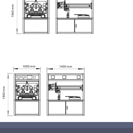
蛋糕切割机
超声波设备
圆蛋糕切割机
奶酪切片
公司新闻
蛋糕切块机
圆形奶酪切片
三明治/披萨/寿司切割
关于我们
蛋糕切片机
块状奶酪切片
披萨切割机
面团
人才招聘
联系我们
三角蛋糕切割机
条状奶酪切片
三明治切割机
常温面团切割
糕点/糖果
挤出奶酪切片
寿司切割机
冷冻面团切割
牛轧糖切割
宠物食品
阿胶糕切片