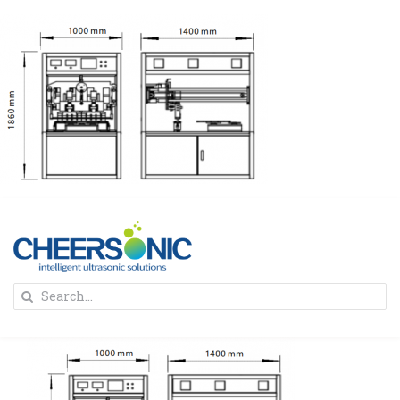
Skip
to
content
To
Search
Na
for:
首页
解决方案