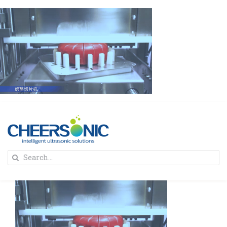
Skip
to
content
To
Search
Na
for:
首页
解决方案