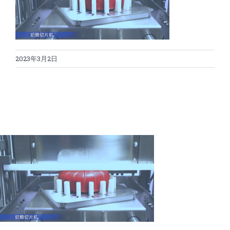
蛋糕切割机
超声波设备
圆蛋糕切割机
奶酪切片
公司新闻
2023年3月2日
蛋糕切块机
圆形奶酪切片
三明治/披萨/寿司切割
关于我们
蛋糕切片机
块状奶酪切片
披萨切割机
面团
人才招聘
联系我们
三角蛋糕切割机
条状奶酪切片
三明治切割机
常温面团切割
糕点/糖果
挤出奶酪切片
寿司切割机
冷冻面团切割
牛轧糖切割
宠物食品
阿胶糕切片