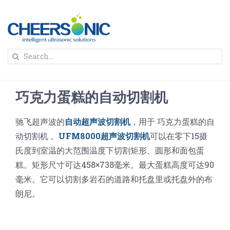
Skip
to
content
To
Search
Na
for:
首页
巧克力蛋糕的自动切割机
解决方案
驰飞超声波的
自动超声波切割机
，用于 巧克力蛋糕的自
动切割机 。
UFM8000超声波切割机
可以在零下15摄
蛋糕切割机
超声波设备
氏度到室温的大范围温度下切割矩形、圆形和面包蛋
糕。矩形尺寸可达458×738毫米。最大蛋糕高度可达90
圆蛋糕切割机
奶酪切片
公司新闻
毫米。它可以切割多岩石的道路和托盘里或托盘外的布
朗尼。
蛋糕切块机
圆形奶酪切片
三明治/披萨/寿司切割
关于我们