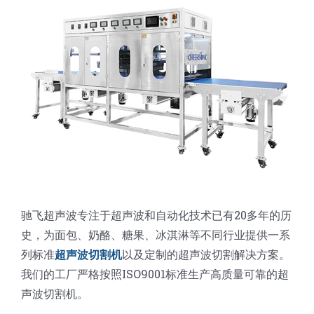
蛋糕切片机
块状奶酪切片
披萨切割机
面团
人才招聘
联系我们
三角蛋糕切割机
条状奶酪切片
三明治切割机
常温面团切割
糕点/糖果
挤出奶酪切片
寿司切割机
冷冻面团切割
牛轧糖切割
宠物食品
阿胶糕切片
谷物棒切割
驰飞超声波专注于超声波和自动化技术已有20多年的历
史，为面包、奶酪、糖果、冰淇淋等不同行业提供一系
列标准
超声波切割机
以及定制的超声波切割解决方案。
我们的工厂严格按照ISO9001标准生产高质量可靠的超
声波切割机。