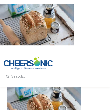
Skip
to
content
To
Search
Na
for:
首页
解决方案