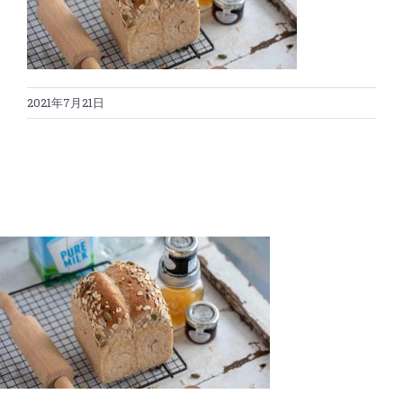
蛋糕切割机
超声波设备
圆蛋糕切割机
奶酪切片
公司新闻
2021年7月21日
蛋糕切块机
圆形奶酪切片
三明治/披萨/寿司切割
关于我们
蛋糕切片机
块状奶酪切片
披萨切割机
面团
人才招聘
联系我们
三角蛋糕切割机
条状奶酪切片
三明治切割机
常温面团切割
糕点/糖果
挤出奶酪切片
寿司切割机
冷冻面团切割
牛轧糖切割
宠物食品
阿胶糕切片