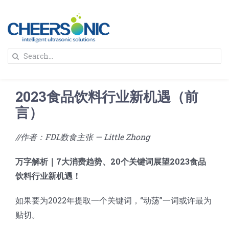
Skip
to
content
To
Search
Na
for:
首页
2023食品饮料行业新机遇（前
解决方案
言）
//作者：FDL数食主张 — Little Zhong
蛋糕切割机
超声波设备
万字解析｜7大消费趋势、20个关键词展望2023食品
圆蛋糕切割机
奶酪切片
公司新闻
饮料行业新机遇！
如果要为2022年提取一个关键词，“动荡”一词或许最为
蛋糕切块机
圆形奶酪切片
三明治/披萨/寿司切割
关于我们
贴切。