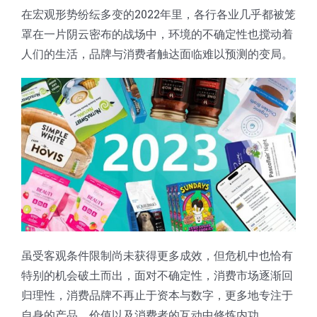
在宏观形势纷纭多变的2022年里，各行各业几乎都被笼
蛋糕切片机
块状奶酪切片
披萨切割机
面团
人才招聘
联系我们
罩在一片阴云密布的战场中，环境的不确定性也搅动着
人们的生活，品牌与消费者触达面临难以预测的变局。
三角蛋糕切割机
条状奶酪切片
三明治切割机
常温面团切割
糕点/糖果
挤出奶酪切片
寿司切割机
冷冻面团切割
牛轧糖切割
宠物食品
阿胶糕切片
谷物棒切割
虽受客观条件限制尚未获得更多成效，但危机中也恰有
特别的机会破土而出，面对不确定性，消费市场逐渐回
归理性，消费品牌不再止于资本与数字，更多地专注于
自身的产品、价值以及消费者的互动中修炼内功。