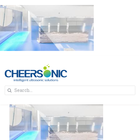
Skip
to
content
To
Search
Na
for:
首页
解决方案