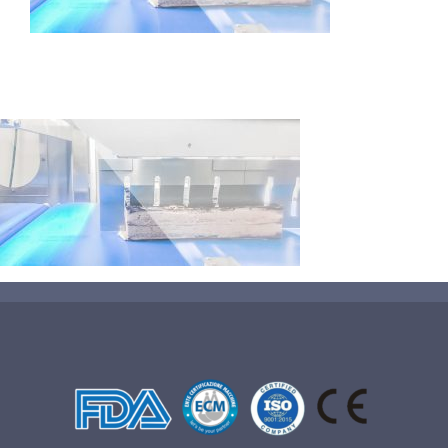
蛋糕切割机
超声波设备
圆蛋糕切割机
奶酪切片
公司新闻
蛋糕切块机
圆形奶酪切片
三明治/披萨/寿司切割
关于我们
蛋糕切片机
块状奶酪切片
披萨切割机
面团
人才招聘
联系我们
三角蛋糕切割机
条状奶酪切片
三明治切割机
常温面团切割
糕点/糖果
挤出奶酪切片
寿司切割机
冷冻面团切割
牛轧糖切割
宠物食品
阿胶糕切片