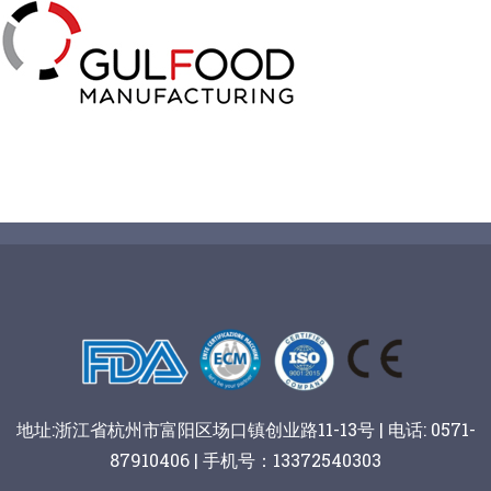
挤出奶酪切片
寿司切割机
冷冻面团切割
牛轧糖切割
宠物食品
阿胶糕切片
谷物棒切割
地址:浙江省杭州市富阳区场口镇创业路11-13号 | 电话: 0571-
87910406 | 手机号：13372540303