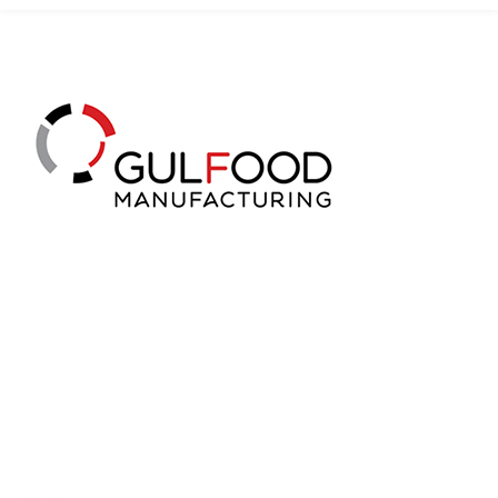
解决方案
蛋糕切割机
超声波设备
圆蛋糕切割机
奶酪切片
公司新闻
蛋糕切块机
圆形奶酪切片
三明治/披萨/寿司切割
关于我们
蛋糕切片机
块状奶酪切片
披萨切割机
面团
人才招聘
联系我们
三角蛋糕切割机
条状奶酪切片
三明治切割机
常温面团切割
糕点/糖果