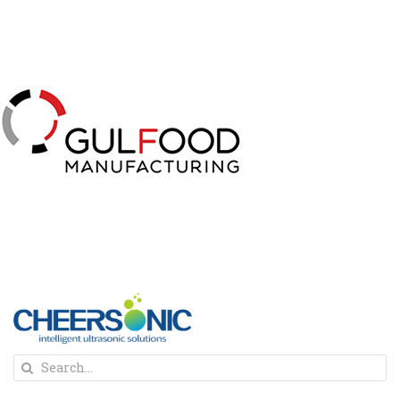
Skip
to
content
To
Search
Na
for:
首页