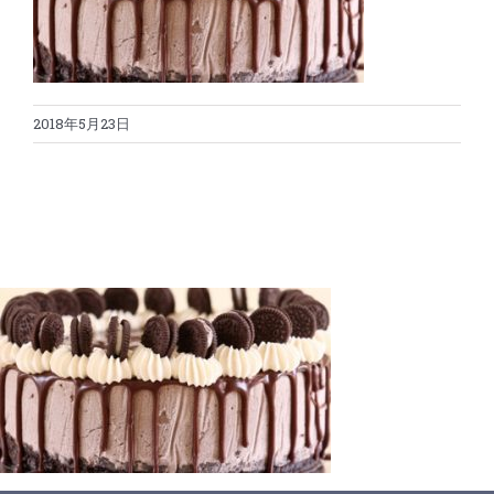
蛋糕切割机
超声波设备
圆蛋糕切割机
奶酪切片
公司新闻
2018年5月23日
蛋糕切块机
圆形奶酪切片
三明治/披萨/寿司切割
关于我们
蛋糕切片机
块状奶酪切片
披萨切割机
面团
人才招聘
联系我们
三角蛋糕切割机
条状奶酪切片
三明治切割机
常温面团切割
糕点/糖果
挤出奶酪切片
寿司切割机
冷冻面团切割
牛轧糖切割
宠物食品
阿胶糕切片