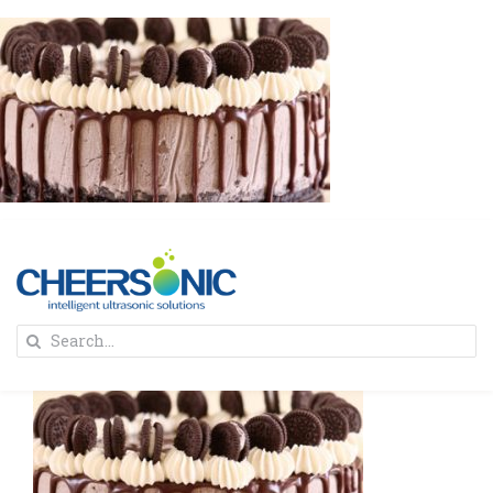
Skip
to
content
To
Search
Na
for:
首页
解决方案