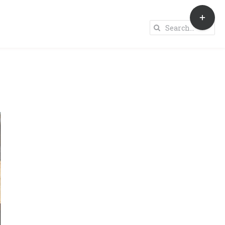
Toggle
Sliding
Search
Bar
for:
Area