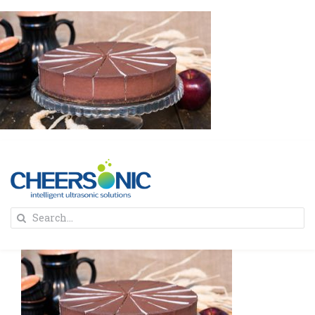
Skip
to
content
To
Search
Na
for:
首页
解决方案