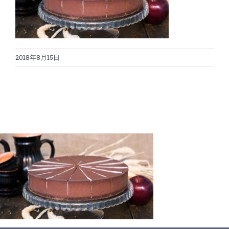
蛋糕切割机
超声波设备
圆蛋糕切割机
奶酪切片
公司新闻
2018年8月15日
蛋糕切块机
圆形奶酪切片
三明治/披萨/寿司切割
关于我们
蛋糕切片机
块状奶酪切片
披萨切割机
面团
人才招聘
联系我们
三角蛋糕切割机
条状奶酪切片
三明治切割机
常温面团切割
糕点/糖果
挤出奶酪切片
寿司切割机
冷冻面团切割
牛轧糖切割
宠物食品
阿胶糕切片