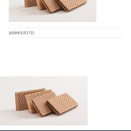
蛋糕切割机
超声波设备
圆蛋糕切割机
奶酪切片
公司新闻
2018年5月17日
蛋糕切块机
圆形奶酪切片
三明治/披萨/寿司切割
关于我们
蛋糕切片机
块状奶酪切片
披萨切割机
面团
人才招聘
联系我们
三角蛋糕切割机
条状奶酪切片
三明治切割机
常温面团切割
糕点/糖果
挤出奶酪切片
寿司切割机
冷冻面团切割
牛轧糖切割
宠物食品
阿胶糕切片