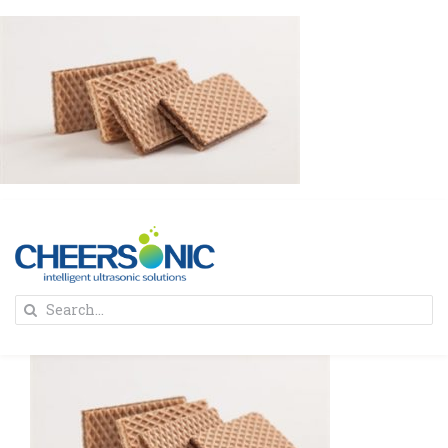
Skip
to
content
To
Search
Na
for:
首页
解决方案