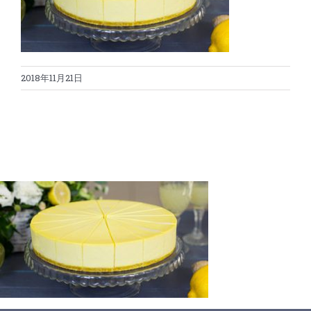
蛋糕切割机
超声波设备
圆蛋糕切割机
奶酪切片
公司新闻
2018年11月21日
蛋糕切块机
圆形奶酪切片
三明治/披萨/寿司切割
关于我们
蛋糕切片机
块状奶酪切片
披萨切割机
面团
人才招聘
联系我们
三角蛋糕切割机
条状奶酪切片
三明治切割机
常温面团切割
糕点/糖果
挤出奶酪切片
寿司切割机
冷冻面团切割
牛轧糖切割
宠物食品
阿胶糕切片