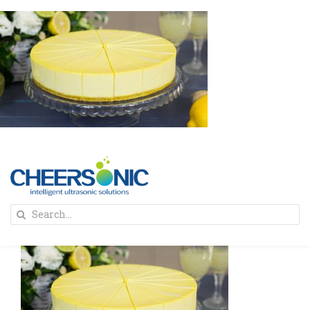
Skip
to
content
To
Search
Na
for:
首页
解决方案