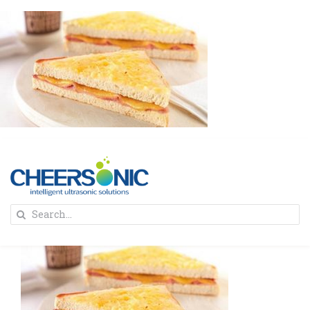
Skip
to
content
To
Search
Na
for:
首页
解决方案