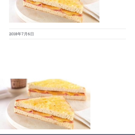
蛋糕切割机
超声波设备
圆蛋糕切割机
奶酪切片
公司新闻
2018年7月6日
蛋糕切块机
圆形奶酪切片
三明治/披萨/寿司切割
关于我们
蛋糕切片机
块状奶酪切片
披萨切割机
面团
人才招聘
联系我们
三角蛋糕切割机
条状奶酪切片
三明治切割机
常温面团切割
糕点/糖果
挤出奶酪切片
寿司切割机
冷冻面团切割
牛轧糖切割
宠物食品
阿胶糕切片