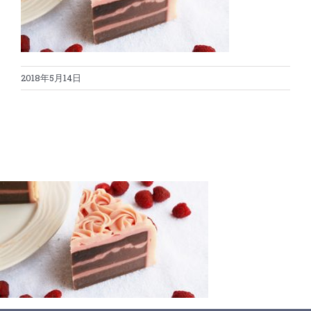
蛋糕切割机
超声波设备
圆蛋糕切割机
奶酪切片
公司新闻
2018年5月14日
蛋糕切块机
圆形奶酪切片
三明治/披萨/寿司切割
关于我们
蛋糕切片机
块状奶酪切片
披萨切割机
面团
人才招聘
联系我们
三角蛋糕切割机
条状奶酪切片
三明治切割机
常温面团切割
糕点/糖果
挤出奶酪切片
寿司切割机
冷冻面团切割
牛轧糖切割
宠物食品
阿胶糕切片