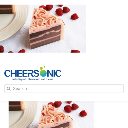
Skip
to
content
To
Search
Na
for:
首页
解决方案