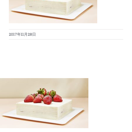
蛋糕切割机
超声波设备
圆蛋糕切割机
奶酪切片
公司新闻
2017年11月28日
蛋糕切块机
圆形奶酪切片
三明治/披萨/寿司切割
关于我们
蛋糕切片机
块状奶酪切片
披萨切割机
面团
人才招聘
联系我们
三角蛋糕切割机
条状奶酪切片
三明治切割机
常温面团切割
糕点/糖果
挤出奶酪切片
寿司切割机
冷冻面团切割
牛轧糖切割
宠物食品
阿胶糕切片