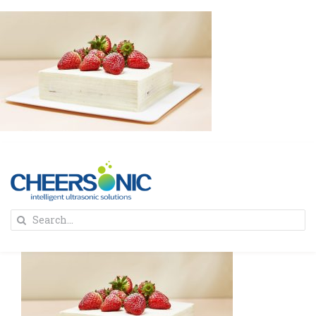
Skip
to
content
To
Search
Na
for:
首页
解决方案