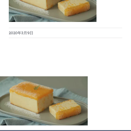
蛋糕切割机
超声波设备
圆蛋糕切割机
奶酪切片
公司新闻
2020年3月9日
蛋糕切块机
圆形奶酪切片
三明治/披萨/寿司切割
关于我们
蛋糕切片机
块状奶酪切片
披萨切割机
面团
人才招聘
联系我们
三角蛋糕切割机
条状奶酪切片
三明治切割机
常温面团切割
糕点/糖果
挤出奶酪切片
寿司切割机
冷冻面团切割
牛轧糖切割
宠物食品
阿胶糕切片