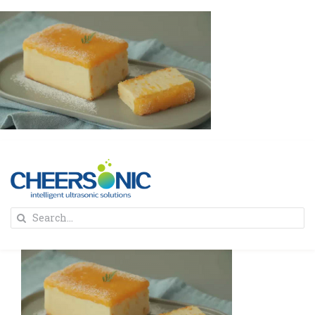
Skip
to
content
To
Search
Na
for:
首页
解决方案