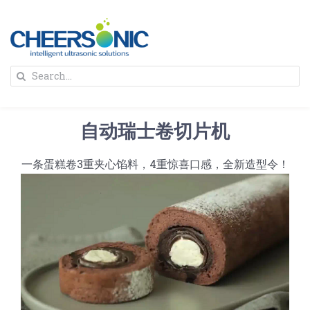
Skip
to
content
To
Search
Na
for:
首页
自动瑞士卷切片机
解决方案
一条蛋糕卷3重夹心馅料，4重惊喜口感，全新造型令！
蛋糕切割机
超声波设备
圆蛋糕切割机
奶酪切片
公司新闻
蛋糕切块机
圆形奶酪切片
三明治/披萨/寿司切割
关于我们