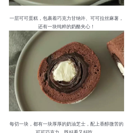
蛋糕切片机
块状奶酪切片
披萨切割机
面团
人才招聘
联系我们
一层可可蛋糕，包裹着巧克力甘纳许、可可拉丝麻薯，
三角蛋糕切割机
条状奶酪切片
三明治切割机
常温面团切割
还有一块纯粹的奶酪夹心！
糕点/糖果
挤出奶酪切片
寿司切割机
冷冻面团切割
牛轧糖切割
宠物食品
阿胶糕切片
谷物棒切割
每切一块，都有一块厚厚的奶油芝士，配上香醇微苦的
可可巧克力，既好看又好吃。