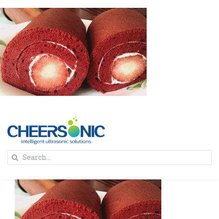
Skip
to
content
To
Search
Na
for:
首页
解决方案