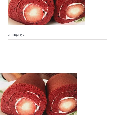
蛋糕切割机
超声波设备
圆蛋糕切割机
奶酪切片
公司新闻
2018年1月2日
蛋糕切块机
圆形奶酪切片
三明治/披萨/寿司切割
关于我们
蛋糕切片机
块状奶酪切片
披萨切割机
面团
人才招聘
联系我们
三角蛋糕切割机
条状奶酪切片
三明治切割机
常温面团切割
糕点/糖果
挤出奶酪切片
寿司切割机
冷冻面团切割
牛轧糖切割
宠物食品
阿胶糕切片