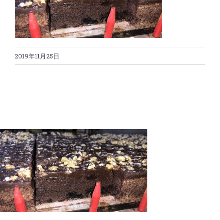
蛋糕切割机
超声波设备
圆蛋糕切割机
奶酪切片
公司新闻
2019年11月25日
蛋糕切块机
圆形奶酪切片
三明治/披萨/寿司切割
关于我们
蛋糕切片机
块状奶酪切片
披萨切割机
面团
人才招聘
联系我们
三角蛋糕切割机
条状奶酪切片
三明治切割机
常温面团切割
糕点/糖果
挤出奶酪切片
寿司切割机
冷冻面团切割
牛轧糖切割
宠物食品
阿胶糕切片