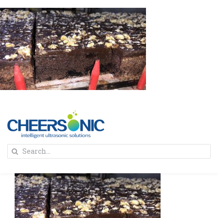
Skip
to
content
To
Search
Na
for:
首页
解决方案