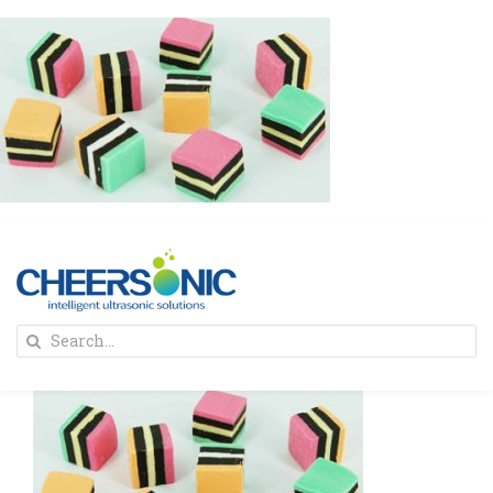
Skip
to
content
To
Search
Na
for:
首页
解决方案