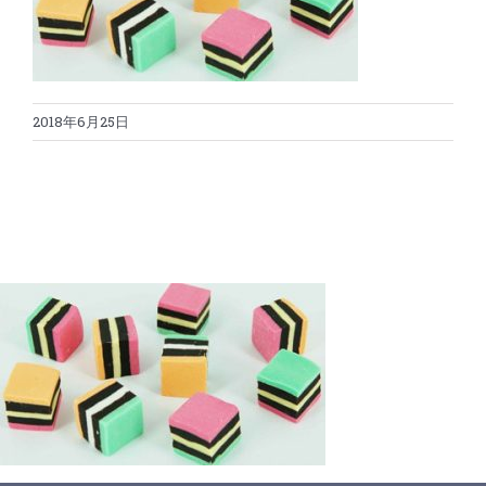
蛋糕切割机
超声波设备
圆蛋糕切割机
奶酪切片
公司新闻
2018年6月25日
蛋糕切块机
圆形奶酪切片
三明治/披萨/寿司切割
关于我们
蛋糕切片机
块状奶酪切片
披萨切割机
面团
人才招聘
联系我们
三角蛋糕切割机
条状奶酪切片
三明治切割机
常温面团切割
糕点/糖果
挤出奶酪切片
寿司切割机
冷冻面团切割
牛轧糖切割
宠物食品
阿胶糕切片