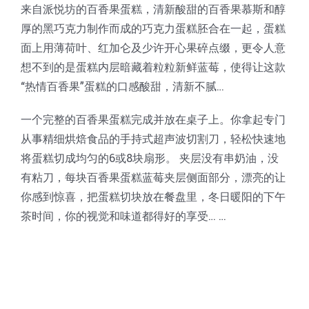
来自派悦坊的百香果蛋糕，清新酸甜的百香果慕斯和醇
蛋糕切片机
块状奶酪切片
披萨切割机
面团
人才招聘
联系我们
厚的黑巧克力制作而成的巧克力蛋糕胚合在一起，蛋糕
面上用薄荷叶、红加仑及少许开心果碎点缀，更令人意
三角蛋糕切割机
条状奶酪切片
三明治切割机
常温面团切割
糕点/糖果
想不到的是蛋糕内层暗藏着粒粒新鲜蓝莓，使得让这款
“热情百香果”蛋糕的口感酸甜，清新不腻…
挤出奶酪切片
寿司切割机
冷冻面团切割
牛轧糖切割
宠物食品
一个完整的百香果蛋糕完成并放在桌子上。你拿起专门
从事精细烘焙食品的手持式超声波切割刀，轻松快速地
阿胶糕切片
将蛋糕切成均匀的6或8块扇形。 夹层没有串奶油，没
有粘刀，每块百香果蛋糕蓝莓夹层侧面部分，漂亮的让
你感到惊喜，把蛋糕切块放在餐盘里，冬日暖阳的下午
谷物棒切割
茶时间，你的视觉和味道都得好的享受… …