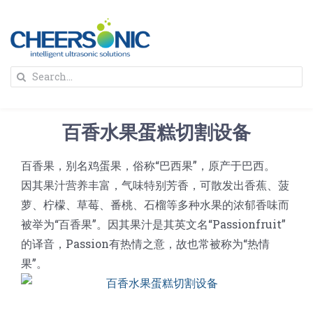
Skip
to
content
To
Search
Na
for:
首页
百香水果蛋糕切割设备
解决方案
百香果，别名鸡蛋果，俗称“巴西果”，原产于巴西。
因其果汁营养丰富，气味特别芳香，可散发出香蕉、菠
蛋糕切割机
超声波设备
萝、柠檬、草莓、番桃、石榴等多种水果的浓郁香味而
被举为“百香果”。因其果汁是其英文名“Passionfruit”
圆蛋糕切割机
奶酪切片
公司新闻
的译音，Passion有热情之意，故也常被称为“热情
果”。
蛋糕切块机
圆形奶酪切片
三明治/披萨/寿司切割
关于我们